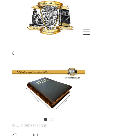
SKU: 608037292650