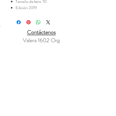
Tamaño de letra: 10
Edición 2019
Contáctenos
Valera 1602 Org
PO Box 1781
Mt Vernon, KY
40456
Manténgase
Conectado
info@valera1602.org
+1 865-773-2347