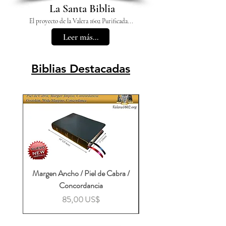
La Santa Biblia
El proyecto de la Valera 1602 Purificada...
Leer más...
Biblias Destacadas
Margen Ancho / Piel de Cabra /
Bilingüe Cuero Duoto
Concordancia
Precio
85,00 US$