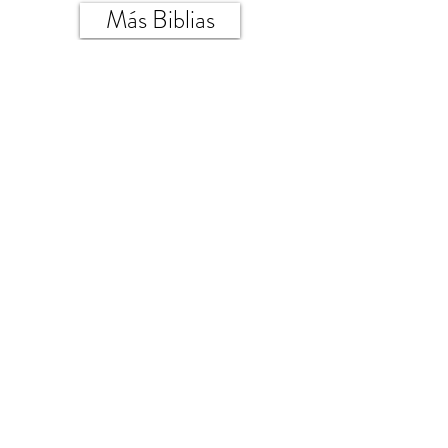
Más Biblias
Más Videos
Videos Destacados
Reproducir video