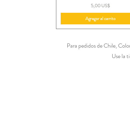
Precio
5,00 US$
Agregar al carrito
Para pedidos de Chile, Colo
Use la t