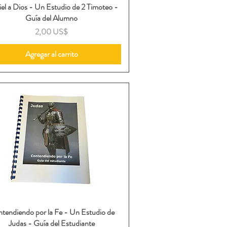
iel a Dios - Un Estudio de 2 Timoteo -
Vista rápida
Guía del Alumno
Precio
2,00 US$
Agregar al carrito
tendiendo por la Fe - Un Estudio de
Vista rápida
Judas - Guía del Estudiante