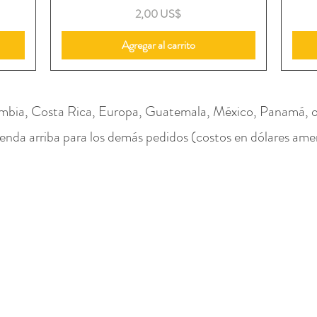
Precio
2,00 US$
Agregar al carrito
mbia, Costa Rica, Europa, Guatemala, México, Panamá, o 
ienda arriba para los demás pedidos (costos en dólares ame