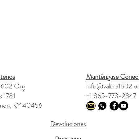
tenos
Manténgase Conec
 1602 Org
info@valera1602.o
 1781
+1 865-773-2347
non, KY 40456
Devoluciones
Preguntas