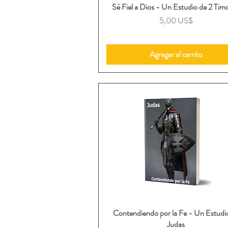
Sé Fiel a Dios - Un Estudio de 2 Tim
Vista rápida
Precio
5,00 US$
Agregar al carrito
Contendiendo por la Fe - Un Estudi
Vista rápida
Judas