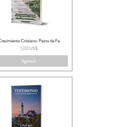
Crecimiento Cristiano: Pasos de Fe
Vista rápida
Precio
1,00 US$
Agotado