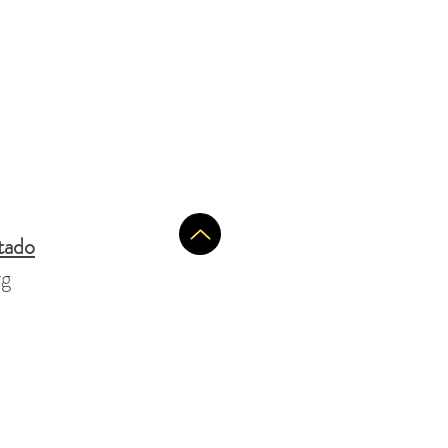
1/1
tado
rg