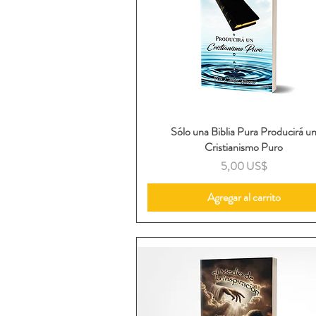
Sólo una Biblia Pura Producirá u
Vista rápida
Cristianismo Puro
Precio
5,00 US$
Agregar al carrito