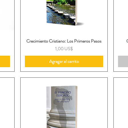
Crecimiento Cristiano: Los Primeros Pasos
Vista rápida
Precio
1,00 US$
Agregar al carrito