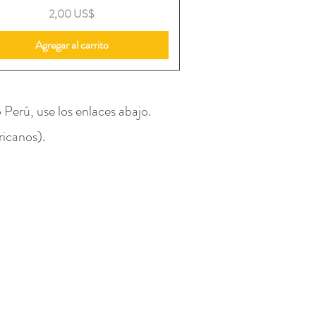
Precio
2,00 US$
Agregar al carrito
Perú, use los enlaces abajo.
ricanos).