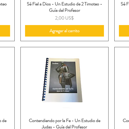
oteo
Sé Fiel a Dios - Un Estudio de 2 Timoteo -
Vista rápida
Sé F
Guía del Profesor
Precio
2,00 US$
Agregar al carrito
o de
Contendiendo por la Fe - Un Estudio de
Vista rápida
Con
Judas - Guía del Profesor