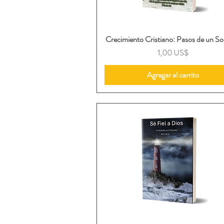
Crecimiento Cristiano: Pasos de un S
Vista rápida
Precio
1,00 US$
Agregar al carrito